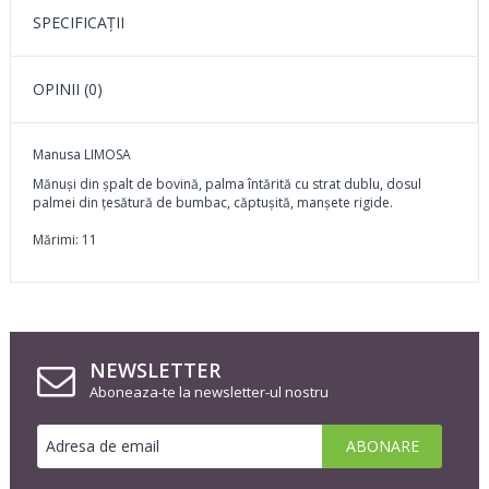
SPECIFICAŢII
OPINII (0)
Manusa LIMOSA
Mănuşi din şpalt de bovină, palma întărită cu strat dublu, dosul
palmei din ţesătură de bumbac, căptuşită, manşete rigide.
Mărimi: 11
NEWSLETTER
Aboneaza-te la newsletter-ul nostru