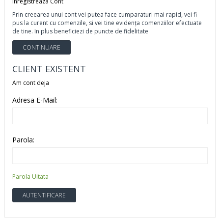
Inregistreaza Cont
Prin creearea unui cont vei putea face cumparaturi mai rapid, vei fi
pus la curent cu comenzile, si vei tine evidenţa comenziilor efectuate
de tine. In plus beneficiezi de puncte de fidelitate
CONTINUARE
CLIENT EXISTENT
Am cont deja
Adresa E-Mail:
Parola:
Parola Uitata